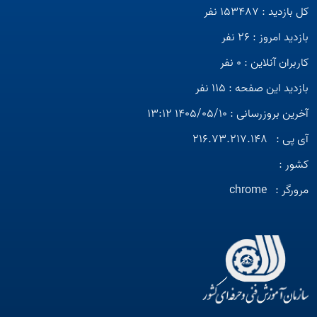
کل بازدید : 153487 نفر
بازدید امروز : 26 نفر
کاربران آنلاین : 0 نفر
بازدید این صفحه : 115 نفر
آخرین بروزرسانی : 1405/05/10 13:12
آی پی :
216.73.217.148
کشور :
مرورگر :
chrome