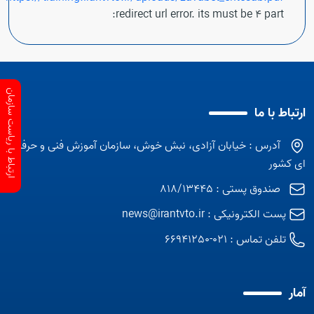
redirect url error. its must be 4 part:
ارتباط با ریاست سازمان
ارتباط با ما
آدرس : خیابان آزادی، نبش خوش، سازمان آموزش فنی و حرفه
ای کشور
صندوق پستی : 818/13445
پست الکترونیکی :
news@irantvto.ir
تلفن تماس :
021-66941250
آمار