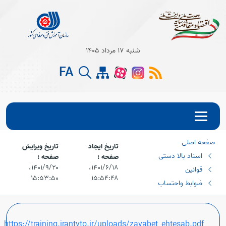
شنبه 17 مرداد 1405
FA
صفحه اصلی
تاریخ ایجاد
تاریخ ویرایش
اسناد بالا دستی
صفحه :
صفحه :
۱۴۰۱/۶/۱۸،‏
۱۴۰۱/۹/۲۰،‏
قوانین
۱۵:۵۳:۵۰
۱۵:۵۴:۴۸
ضوابط واحتساب
https://training.irantvto.ir/uploads/zavabet_ehtesab.pdf