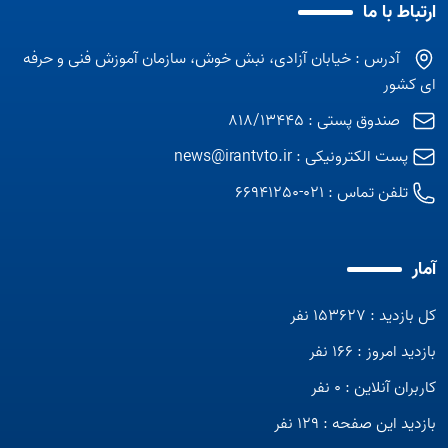
ارتباط با ما
آدرس : خیابان آزادی، نبش خوش، سازمان آموزش فنی و حرفه
ای کشور
صندوق پستی : 818/13445
پست الکترونیکی :
news@irantvto.ir
تلفن تماس :
021-66941250
آمار
کل بازدید : 153627 نفر
بازدید امروز : 166 نفر
کاربران آنلاین : 0 نفر
بازدید این صفحه : 129 نفر