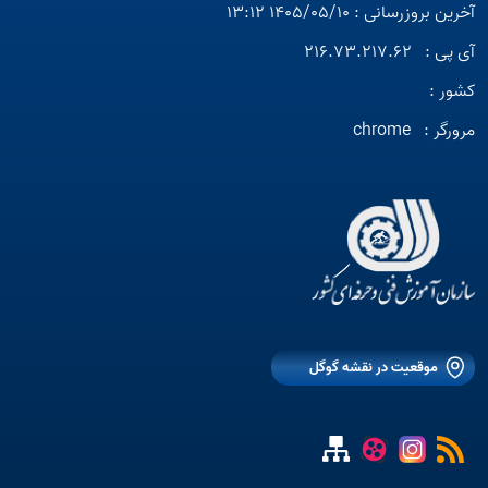
آخرین بروزرسانی : 1405/05/10 13:12
آی پی :
216.73.217.62
کشور :
مرورگر :
chrome
موقعیت در نقشه گوگل