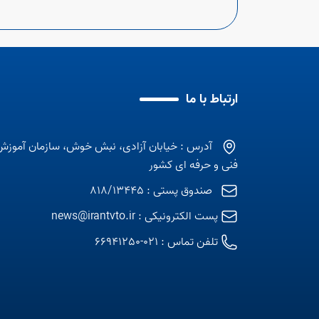
ارتباط با ما
آدرس : خیابان آزادی، نبش خوش، سازمان آموزش
فنی و حرفه ای کشور
صندوق پستی : 818/13445
پست الکترونیکی :
news@irantvto.ir
تلفن تماس :
021-66941250