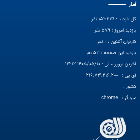
آمار
کل بازدید : 153231 نفر
بازدید امروز : 579 نفر
کاربران آنلاین : 0 نفر
بازدید این صفحه : 53 نفر
آخرین بروزرسانی : 1405/05/10 13:12
آی پی :
216.73.216.200
کشور :
مرورگر :
chrome